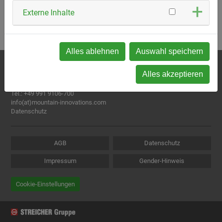
Externe Inhalte
Alles ablehnen
Auswahl speichern
Mountain Innovations GmbH
Alles akzeptieren
Josef-Wallner-Straße 5
94469 Deggendorf | Deutschland
Tel.:
+49 991 9106-700
info(at)mountain-innovations.com
Datenschutz
AGB
Datenschutz
Impressum
Gender-Hinweis
Cookie-Einstellungen