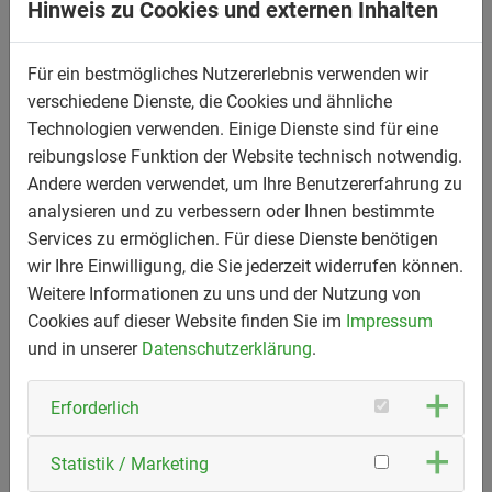
Hinweis zu Cookies und externen Inhalten
Design Atelier
Für ein bestmögliches Nutzererlebnis verwenden wir
verschiedene Dienste, die Cookies und ähnliche
Ihre Ideen - unsere Innovationen
Technologien verwenden. Einige Dienste sind für eine
reibungslose Funktion der Website technisch notwendig.
Andere werden verwendet, um Ihre Benutzererfahrung zu
Wir von Mountain Innovations sind immer offen für neue
analysieren und zu verbessern oder Ihnen bestimmte
Herausforderungen und kreative Ideen. Haben Sie eine
Services zu ermöglichen. Für diese Dienste benötigen
spezielle Anwendung oder eine Vision für das Design
wir Ihre Einwilligung, die Sie jederzeit widerrufen können.
Atelier? Teilen Sie uns Ihre Ideen mit, und wir werden
Weitere Informationen zu uns und der Nutzung von
alles daransetzen, diese gemeinsam mit Ihnen
Cookies auf dieser Website finden Sie im
Impressum
umzusetzen. Lassen Sie uns zusammen das nächste
und in unserer
Datenschutzerklärung
.
große Erlebnis schaffen!
Share with us!
Erforderlich
Statistik / Marketing