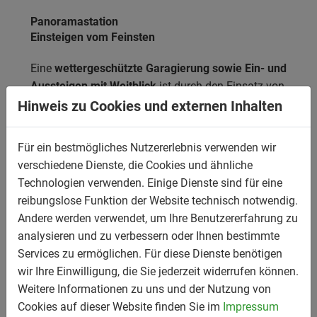
Panoramastation
Einsteigen vom Feinsten
Eine
wettergeschützte Garagierung sowie Ein- und
Aussteigen mit Weitblick
ist durch den Einsatz von
Polycarbonat gewährleistet. Die Panoramastation
Hinweis zu Cookies und externen Inhalten
ermöglicht mitunter einen
Ganzjahresbetrieb
und
vereint auf elegante Art und Weise optische und
Für ein bestmögliches Nutzererlebnis verwenden wir
praktische Vorteile.
verschiedene Dienste, die Cookies und ähnliche
Technologien verwenden. Einige Dienste sind für eine
reibungslose Funktion der Website technisch notwendig.
Andere werden verwendet, um Ihre Benutzererfahrung zu
analysieren und zu verbessern oder Ihnen bestimmte
Services zu ermöglichen. Für diese Dienste benötigen
wir Ihre Einwilligung, die Sie jederzeit widerrufen können.
Weitere Informationen zu uns und der Nutzung von
Cookies auf dieser Website finden Sie im
Impressum